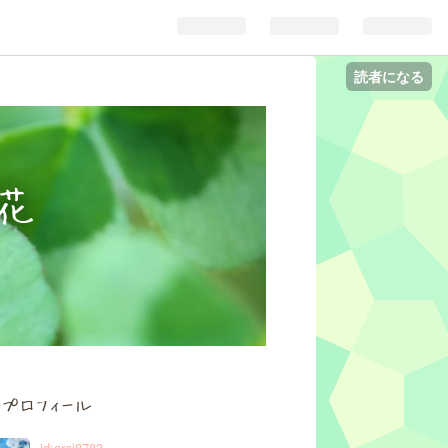
読者になる
花
プロフィール
id:arai8783