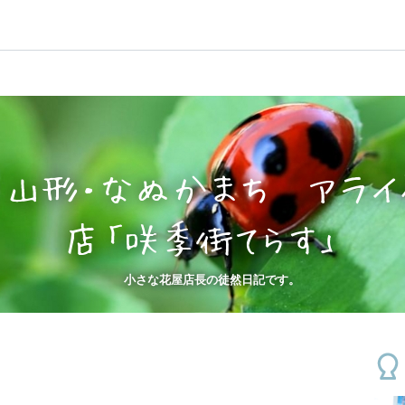
山形・なぬかまち アライ
店「咲季街てらす」
小さな花屋店長の徒然日記です。