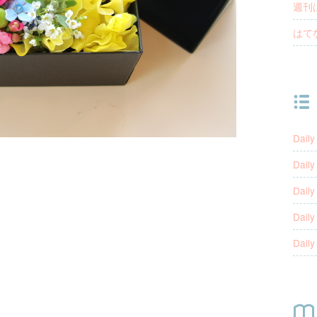
週刊
はて
Daily
Daily
Daily
Daily
Daily