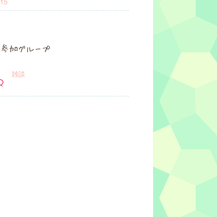
15
参加グループ
雑談