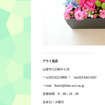
‐‐‐‐‐‐‐‐‐‐‐‐‐‐‐‐‐‐‐‐‐‐‐‐‐‐‐‐‐‐‐‐‐‐‐‐‐‐‐‐‐‐‐‐‐‐‐‐‐‐‐‐‐‐
アライ花店
山形市
七日町4-1-16
＊℡023-622-9906 ＊ fax023-642-4187
＊mail florist@titan.ocn.ne.jp
営業時間 8：00～19：00
定休日＊火曜日