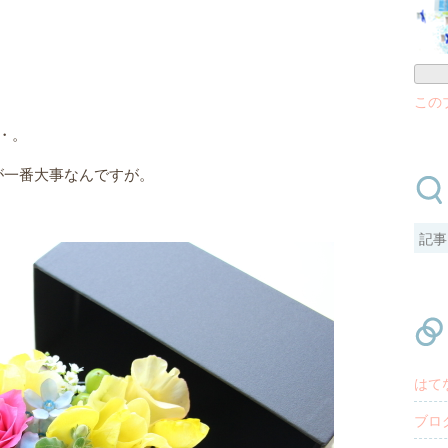
この
・。
が一番大事なんですが。
はて
ブロ