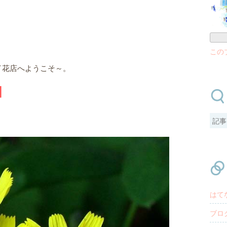
この
イ花店へようこそ～。
】
はて
ブロ