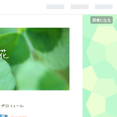
読者になる
花
プロフィール
id:arai8783