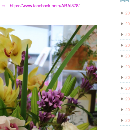
 ⇒
https://www.facebook.com/ARAI878/
▶
20
▶
20
▶
20
▶
20
▶
20
▶
20
▶
20
▶
20
▶
20
▶
20
▶
20