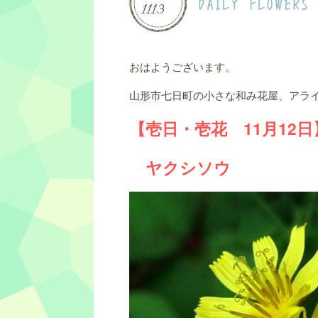
DAILY FLOWERS
11
13
おはようございます。
山形市
七日町の小さな和み花屋、アラ
【壱日・壱花 11月12日
ヤクシソウ