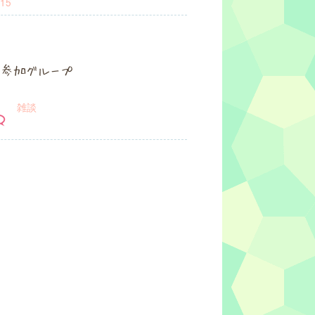
15
参加グループ
雑談