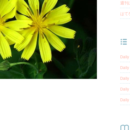
週刊
はて
Daily
Daily
Daily
Daily
Daily