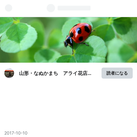
山形・なぬかまち アライ花店
読者になる
「咲季街てらす」
2017
-
10
-
10