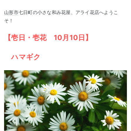
山形市
七日町の小さな和み花屋、アライ花店へようこ
そ！
【壱日・壱花 10月10日】
ハマギク